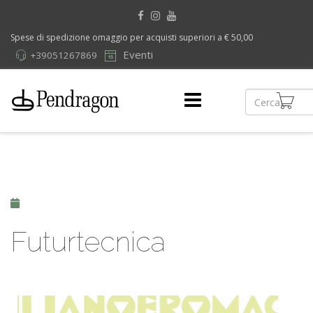
Spese di spedizione omaggio per acquisti superiori a € 50,00
Eventi
+39051267869
Futurtecnica