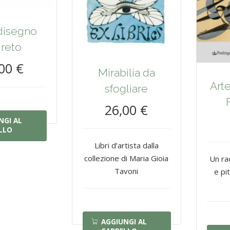
 disegno
reto
00 €
Mirabilia da
Art
sfogliare
26,00 €
NGI AL
LLO
Libri d’artista dalla
collezione di Maria Gioia
Un ra
Tavoni
e pi
AGGIUNGI AL