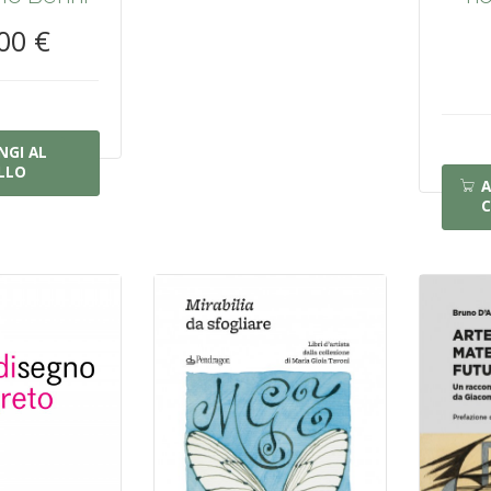
00 €
NGI AL
LLO
A
C