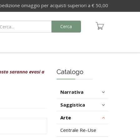
izione omaggio per acquisti superiori a € 50,00
Cerca
Catalogo
agosto saranno evasi a
Narrativa
Saggistica
Arte
Centrale Re-Use