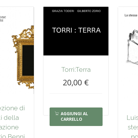
Torri:Terra
20,00 €
ezione di
AGGIUNGI AL
i della
Luis
CARRELLO
azione
ste
io Benni
no