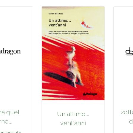
rà quel
2ott
Un attimo...
no...
d
vent'anni
on indicato