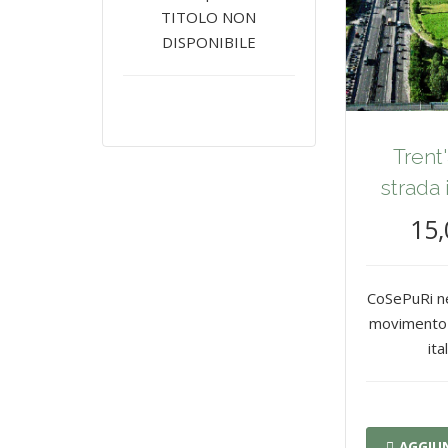
TITOLO NON
DISPONIBILE
Trent'
strada
15,
CoSePuRi ne
movimento 
ita
AGGIUN