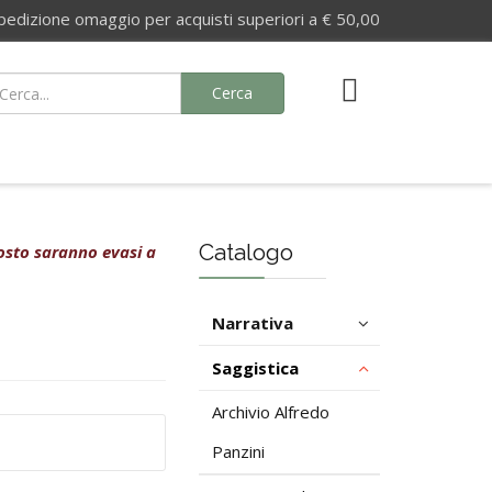
izione omaggio per acquisti superiori a € 50,00
Cerca
Catalogo
agosto saranno evasi a
Narrativa
Saggistica
Archivio Alfredo
Panzini