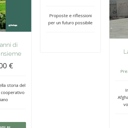
Proposte e riflessioni
per un futuro possibile
anni di
L
 insieme
00 €
Pre
lla storia del
I
cooperativo
Afgha
liano
vo
GI AL