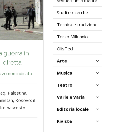
Sentieri della mente
Studi e ricerche
Tecnica e tradizione
Terzo Millennio
OlisTech
a guerra in
Arte
diretta
Musica
zzo non indicato
Teatro
raq, Palestina,
Varie e varia
nistan, Kosovo: il
lto nascosto ...
Editoria locale
Riviste