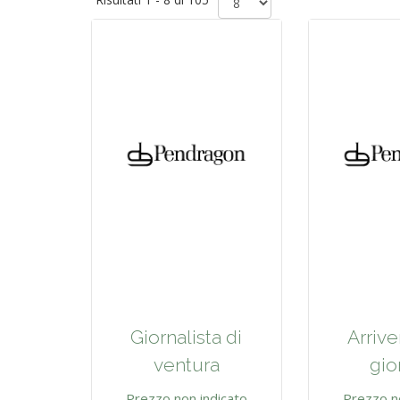
Giornalista di
Arrive
ventura
gior
Prezzo non indicato
Prezzo n