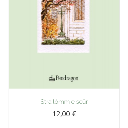
Stra lómm e scȗr
12,00 €