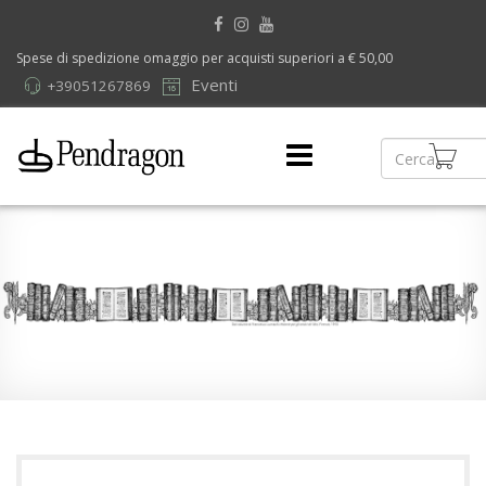
Spese di spedizione omaggio per acquisti superiori a € 50,00
Eventi
+39051267869