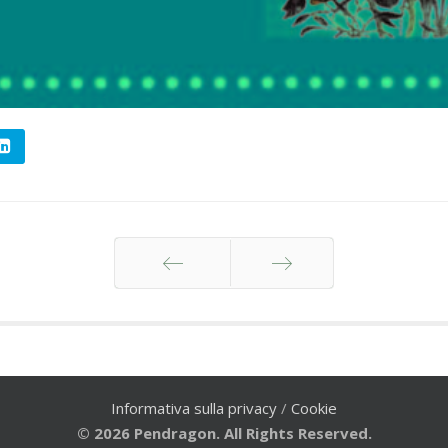
Indietro
Avanti
Informativa sulla privacy
/
Cookie
© 2026 Pendragon. All Rights Reserved.