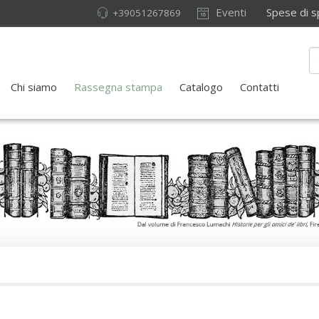
Eventi
Spese di sped
+39051267869
Chi siamo
Rassegna stampa
Catalogo
Contatti