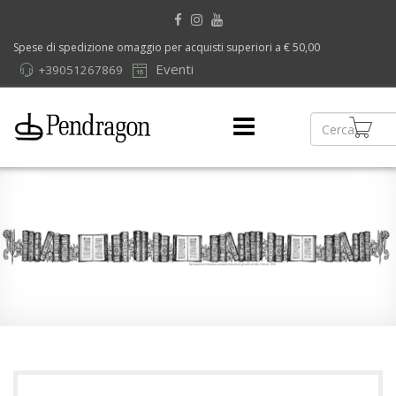
Spese di spedizione omaggio per acquisti superiori a € 50,00
Eventi
+39051267869