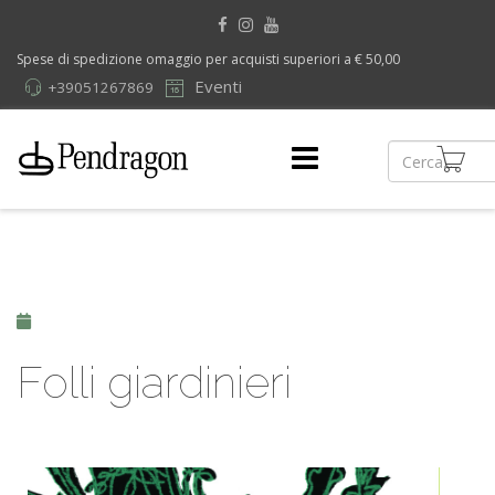
Spese di spedizione omaggio per acquisti superiori a € 50,00
Eventi
+39051267869
Folli giardinieri