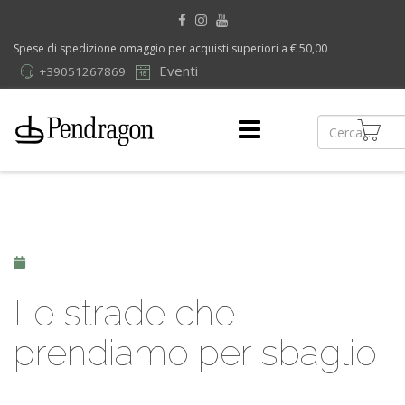
Spese di spedizione omaggio per acquisti superiori a € 50,00
Eventi
+39051267869
Le strade che
prendiamo per sbaglio