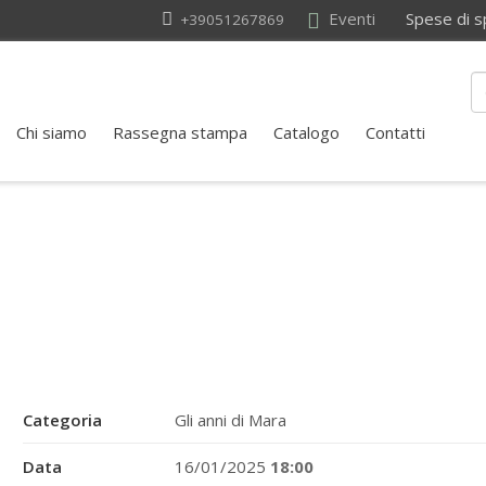
Eventi
Spese di sped
+39051267869
Chi siamo
Rassegna stampa
Catalogo
Contatti
Categoria
Gli anni di Mara
Data
16/01/2025
18:00