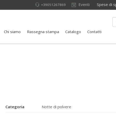
Eventi
Spese di sped
+39051267869
Chi siamo
Rassegna stampa
Catalogo
Contatti
Categoria
Notte di polvere