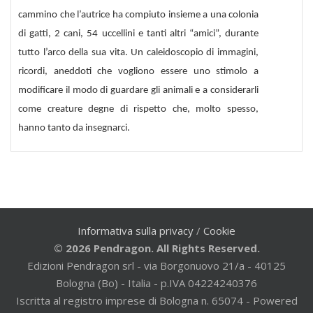
cammino che l’autrice ha compiuto insieme a una colonia
di gatti, 2 cani, 54 uccellini e tanti altri “amici”, durante
tutto l’arco della sua vita. Un caleidoscopio di immagini,
ricordi, aneddoti che vogliono essere uno stimolo a
modificare il modo di guardare gli animali e a considerarli
come creature degne di rispetto che, molto spesso,
hanno tanto da insegnarci.
Informativa sulla privacy
/
Cookie
© 2026 Pendragon. All Rights Reserved.
Edizioni Pendragon srl - via Borgonuovo 21/a - 40125
Bologna (Bo) - Italia - p.IVA 04224240376
Iscritta al registro imprese di Bologna n. 65074 - Powered