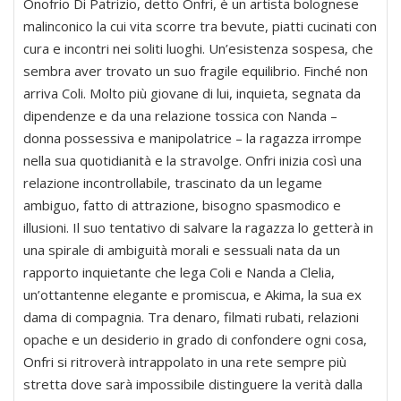
Onofrio Di Patrizio, detto Onfri, è un artista bolognese
malinconico la cui vita scorre tra bevute, piatti cucinati con
cura e incontri nei soliti luoghi. Un’esistenza sospesa, che
sembra aver trovato un suo fragile equilibrio. Finché non
arriva Coli. Molto più giovane di lui, inquieta, segnata da
dipendenze e da una relazione tossica con Nanda –
donna possessiva e manipolatrice – la ragazza irrompe
nella sua quotidianità e la stravolge. Onfri inizia così una
relazione incontrollabile, trascinato da un legame
ambiguo, fatto di attrazione, bisogno spasmodico e
illusioni. Il suo tentativo di salvare la ragazza lo getterà in
una spirale di ambiguità morali e sessuali nata da un
rapporto inquietante che lega Coli e Nanda a Clelia,
un’ottantenne elegante e promiscua, e Akima, la sua ex
dama di compagnia. Tra denaro, filmati rubati, relazioni
opache e un desiderio in grado di confondere ogni cosa,
Onfri si ritroverà intrappolato in una rete sempre più
stretta dove sarà impossibile distinguere la verità dalla