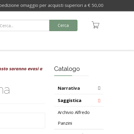
izione omaggio per acquisti superiori a € 50,00
Cerca
Catalogo
agosto saranno evasi a
na
Narrativa
Saggistica
Archivio Alfredo
Panzini