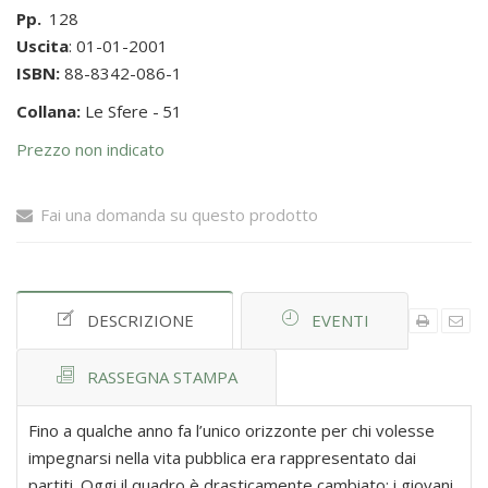
Pp.
128
Uscita
: 01-01-2001
ISBN:
88-8342-086-1
Collana:
Le Sfere -
51
Prezzo non indicato
Fai una domanda su questo prodotto
DESCRIZIONE
EVENTI
RASSEGNA STAMPA
Fino a qualche anno fa l’unico orizzonte per chi volesse
impegnarsi nella vita pubblica era rappresentato dai
partiti. Oggi il quadro è drasticamente cambiato: i giovani