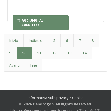
AGGIUNGI AL
CARRELLO
Inizio
Indietro
5
6
7
8
9
10
11
12
13
14
Avanti
Fine
Informativa sulla privacy
/
Cookie
© 2026 Pendragon. All Rights Reserved.
Edizioni Pendragon srl - via Borgonuovo 21/a - 40125