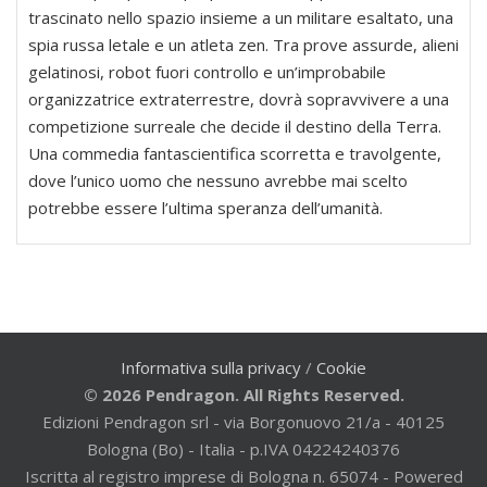
trascinato nello spazio insieme a un militare esaltato, una
spia russa letale e un atleta zen. Tra prove assurde, alieni
gelatinosi, robot fuori controllo e un’improbabile
organizzatrice extraterrestre, dovrà sopravvivere a una
competizione surreale che decide il destino della Terra.
Una commedia fantascientifica scorretta e travolgente,
dove l’unico uomo che nessuno avrebbe mai scelto
potrebbe essere l’ultima speranza dell’umanità.
Informativa sulla privacy
/
Cookie
© 2026 Pendragon. All Rights Reserved.
Edizioni Pendragon srl - via Borgonuovo 21/a - 40125
Bologna (Bo) - Italia - p.IVA 04224240376
Iscritta al registro imprese di Bologna n. 65074 - Powered