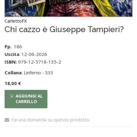
CarlettoFX
Chi cazzo è Giuseppe Tampieri?
Pp.
186
Uscita
: 12-06-2026
ISBN:
979-12-5718-135-2
Collana:
Linferno -
533
18,00 €
AGGIUNGI AL
CARRELLO
Fai una domanda su questo prodotto