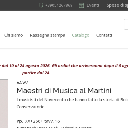
Eventi
Spese di sped
+39051267869
Chi siamo
Rassegna stampa
Catalogo
Contatti
ive dal 10 al 24 agosto 2026. Gli ordini che arriveranno dopo il 6 
partire dal 24.
AA.VV.
Maestri di Musica al Martini
I musicisti del Novecento che hanno fatto la storia di Bo
Conservatorio
Pp.
XX+256+ tavv. 16