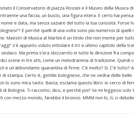
sitato il Conservatorio di piazza Rossini e il Museo della Musica d
ritraente una faccia, un busto, una figura intera. E certo hai pensa
 nome e data, ma senza saziare del tutto la tua curiosità. Forse h
bolognesi”? E perché quelli di una volta sono più numerosi di quelli 
bene: Maestri di Musica al Martini è un titolo che non mente per tut
ggi” s’è appunto voluto intitolare il XII e ultimo capitolo della tra
sindaco. Ma prima s’era sbizzarrito in tutte le direzioni fra composi
Dodici scene in tre atti, come un melodramma di tradizione. Quindi co
esti e un’abbondante quarantina di firme. C’è molto? Sì. C’è tutto? A
 e di stampa. Certo è, gentile bolognese, che ne vedrai delle belle. 
on lo sono mica tanto. Basta, esclama questo libro: io cerco di fer
di Bologna. Ti racconto, dico, e perché poi? Se mi leggessi solo 
i con mezzo mondo, farebbe il broncio. MMM non lo, ti, ci delude