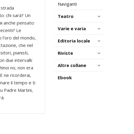
Naviganti
i strada
to: chi sarà? Un
Teatro
ai anche pensato:
Varie e varia
recenti? Le
to l’oro del mondo,
Editoria locale
ttazione, che nel
tori, pianisti,
Riviste
n due intervalli:
Altre collane
hinoi no, non era
E ne ricorderai,
Ebook
mare il tempo e ti
tu Padre Martini,
rà.