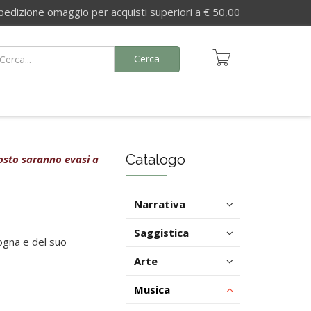
izione omaggio per acquisti superiori a € 50,00
Cerca
Catalogo
agosto saranno evasi a
Narrativa
Saggistica
logna e del suo
Arte
Musica