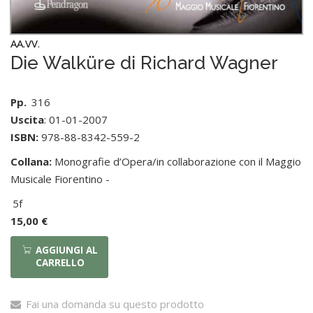
AA.VV.
Die Walküre di Richard Wagner
Pp.
316
Uscita
: 01-01-2007
ISBN:
978-88-8342-559-2
Collana:
Monografie d’Opera/in collaborazione con il Maggio
Musicale Fiorentino -
5f
15,00 €
AGGIUNGI AL
CARRELLO
Fai una domanda su questo prodotto