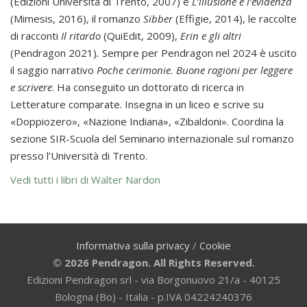
(Edizioni Università di Trento, 2007) e
L’illusione e l’evidenza
(Mimesis, 2016), il romanzo
Sibber
(Effigie, 2014), le raccolte
di racconti
Il ritardo
(QuiEdit, 2009),
Erin e gli altri
(Pendragon 2021)
.
Sempre per Pendragon nel 2024 è uscito
il saggio narrativo
Poche cerimonie. Buone ragioni per leggere
e scrivere
. Ha conseguito un dottorato di ricerca in
Letterature comparate. Insegna in un liceo e scrive su
«Doppiozero», «Nazione Indiana», «Zibaldoni». Coordina la
sezione SIR-Scuola del Seminario internazionale sul romanzo
presso l’Università di Trento.
Vedi tutti i libri di Walter Nardon
Informativa sulla privacy
/
Cookie
© 2026 Pendragon. All Rights Reserved.
Edizioni Pendragon srl - via Borgonuovo 21/a - 40125
Bologna (Bo) - Italia - p.IVA 04224240376