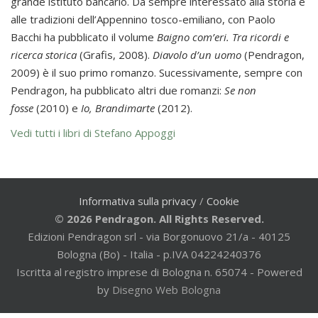
grande istituto bancario. Da sempre interessato alla storia e
alle tradizioni dell’Appennino tosco-emiliano, con Paolo
Bacchi ha pubblicato il volume
Baigno com’eri. Tra ricordi e
ricerca storica
(Grafis, 2008).
Diavolo d’un uomo
(Pendragon,
2009) è il suo primo romanzo. Sucessivamente, sempre con
Pendragon, ha pubblicato altri due romanzi:
Se non
fosse
(2010) e
Io, Brandimarte
(2012).
Vedi tutti i libri di Stefano Appoggi
Informativa sulla privacy
/
Cookie
© 2026 Pendragon. All Rights Reserved.
Edizioni Pendragon srl - via Borgonuovo 21/a - 40125
Bologna (Bo) - Italia - p.IVA 04224240376
Iscritta al registro imprese di Bologna n. 65074 - Powered
by
Disegno Web Bologna