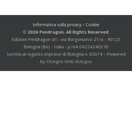
Informativa sulla privacy
/
Cookie
© 2026 Pendragon. All Rights Reserved.
Edizioni Pendragon srl - via Borgonuovo 21/a - 40125
Bologna (Bo) - Italia - p.IVA 04224240376
Iscritta al registro imprese di Bologna n. 65074 - Powered
by
Disegno Web Bologna