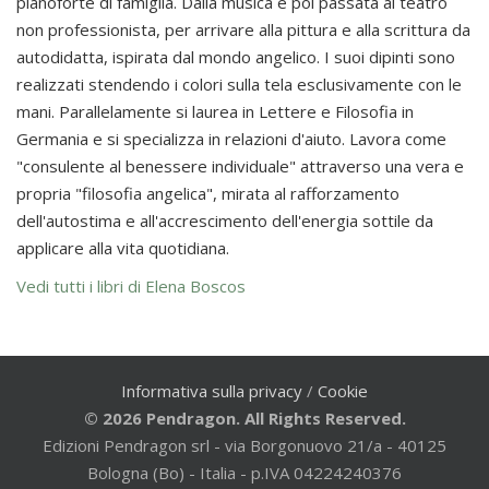
pianoforte di famiglia. Dalla musica è poi passata al teatro
non professionista, per arrivare alla pittura e alla scrittura da
autodidatta, ispirata dal mondo angelico. I suoi dipinti sono
realizzati stendendo i colori sulla tela esclusivamente con le
mani. Parallelamente si laurea in Lettere e Filosofia in
Germania e si specializza in relazioni d'aiuto. Lavora come
"consulente al benessere individuale" attraverso una vera e
propria "filosofia angelica", mirata al rafforzamento
dell'autostima e all'accrescimento dell'energia sottile da
applicare alla vita quotidiana.
Vedi tutti i libri di Elena Boscos
Informativa sulla privacy
/
Cookie
© 2026 Pendragon. All Rights Reserved.
Edizioni Pendragon srl - via Borgonuovo 21/a - 40125
Bologna (Bo) - Italia - p.IVA 04224240376