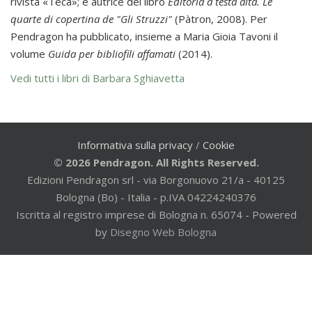
rivista «Teca»; è autrice del libro
Editoria a testa alta. Le
quarte di copertina de "Gli Struzzi"
(Pàtron, 2008). Per
Pendragon ha pubblicato, insieme a Maria Gioia Tavoni il
volume
Guida per bibliofili affamati
(2014).
Vedi tutti i libri di Barbara Sghiavetta
Informativa sulla privacy
/
Cookie
© 2026 Pendragon. All Rights Reserved.
Edizioni Pendragon srl - via Borgonuovo 21/a - 40125
Bologna (Bo) - Italia - p.IVA 04224240376
Iscritta al registro imprese di Bologna n. 65074 - Powered
by
Disegno Web Bologna