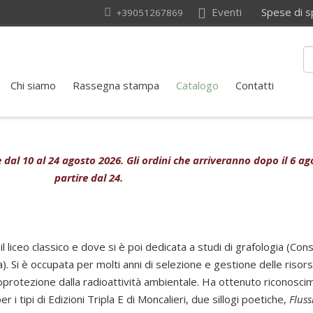
Eventi
Spese di sped
+39051267869
Chi siamo
Rassegna stampa
Catalogo
Contatti
ive dal 10 al 24 agosto 2026. Gli ordini che arriveranno dopo il 6 
partire dal 24.
liceo classico e dove si è poi dedicata a studi di grafologia (Con
a). Si è occupata per molti anni di selezione e gestione delle riso
oprotezione dalla radioattività ambientale. Ha ottenuto riconosci
r i tipi di Edizioni Tripla E di Moncalieri, due sillogi poetiche,
Fluss