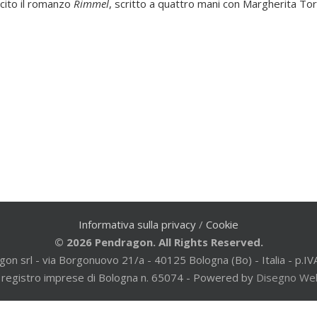
cito il romanzo
Rimmel
, scritto a quattro mani con Margherita Tor
Informativa sulla privacy
/
Cookie
© 2026 Pendragon. All Rights Reserved.
gon srl - via Borgonuovo 21/a - 40125 Bologna (Bo) - Italia - p
al registro imprese di Bologna n. 65074 - Powered by
Disegno We