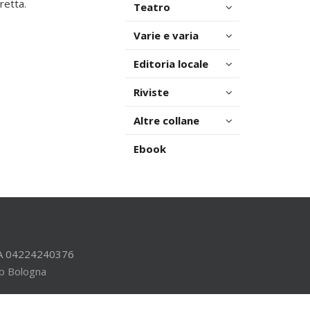
retta.
Teatro
Varie e varia
Editoria locale
Riviste
Altre collane
Ebook
.IVA 04224240376
b Bologna