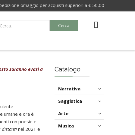
izione omaggio per acquisti superiori a € 50,00
Cerca
Catalogo
agosto saranno evasi a
Narrativa
Saggistica
sulente
Arte
rse umane e ora è
menti con poesie e
Musica
i
distanti
nel 2021 e