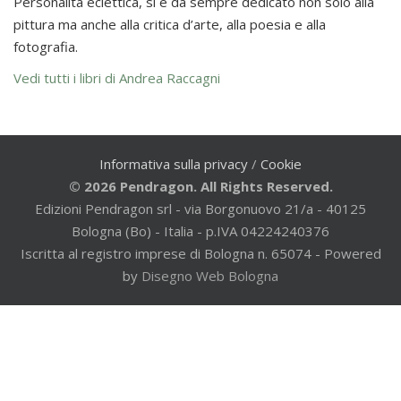
Personalità eclettica, si è da sempre dedicato non solo alla
pittura ma anche alla critica d’arte, alla poesia e alla
fotografia.
Vedi tutti i libri di Andrea Raccagni
Informativa sulla privacy
/
Cookie
© 2026 Pendragon. All Rights Reserved.
Edizioni Pendragon srl - via Borgonuovo 21/a - 40125
Bologna (Bo) - Italia - p.IVA 04224240376
Iscritta al registro imprese di Bologna n. 65074 - Powered
by
Disegno Web Bologna