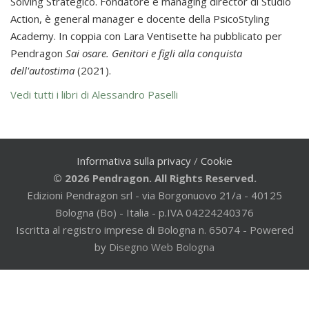
Solving Strategico. Fondatore e managing director di Studio
Action, è general manager e docente della PsicoStyling
Academy. In coppia con Lara Ventisette ha pubblicato per
Pendragon
Sai osare. Genitori e figli alla conquista
dell'autostima
(2021).
Vedi tutti i libri di Alessandro Paselli
Informativa sulla privacy
/
Cookie
© 2026 Pendragon. All Rights Reserved.
Edizioni Pendragon srl - via Borgonuovo 21/a - 40125
Bologna (Bo) - Italia - p.IVA 04224240376
Iscritta al registro imprese di Bologna n. 65074 - Powered
by
Disegno Web Bologna