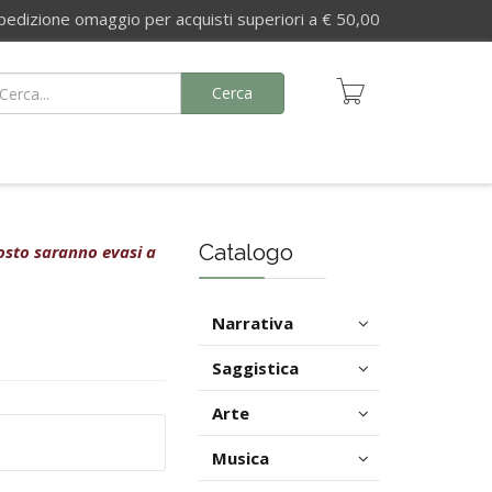
izione omaggio per acquisti superiori a € 50,00
Cerca
Catalogo
agosto saranno evasi a
Narrativa
Saggistica
Arte
Musica