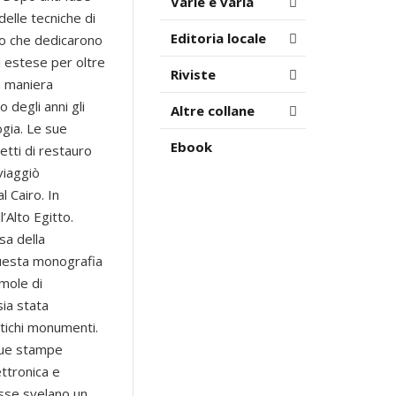
Varie e varia
delle tecniche di
Editoria locale
oro che dedicarono
i estese per oltre
Riviste
in maniera
 degli anni gli
Altre collane
gia. Le sue
Ebook
tti di restauro
viaggiò
l Cairo. In
’Alto Egitto.
sa della
 Questa monografia
 mole di
sia stata
ntichi monumenti.
 sue stampe
ettronica e
Esse svelano un