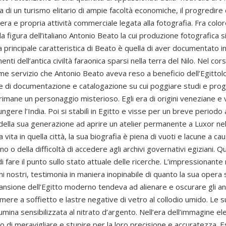
a di un turismo elitario di ampie facoltà economiche, il progredire 
 vera e propria attività commerciale legata alla fotografia. Fra col
 figura dell’italiano Antonio Beato la cui produzione fotografica s
La principale caratteristica di Beato è quella di aver documentato 
i dell’antica civiltà faraonica sparsi nella terra del Nilo. Nel corso
 servizio che Antonio Beato aveva reso a beneficio dell’Egittolo
 di documentazione e catalogazione su cui poggiare studi e proge
imane un personaggio misterioso. Egli era di origini veneziane e 
ere l’India. Poi si stabilì in Egitto e visse per un breve periodo a
o della sua generazione ad aprire un atelier permanente a Luxor nell
vita in quella città, la sua biografia è piena di vuoti e lacune a cau
no o della difficoltà di accedere agli archivi governativi egiziani.
 fare il punto sullo stato attuale delle ricerche. L’impressionante
ni nostri, testimonia in maniera inopinabile di quanto la sua opera 
pansione dell’Egitto moderno tendeva ad alienare e oscurare gli a
amere a soffietto e lastre negative di vetro al collodio umido. Le
lbumina sensibilizzata al nitrato d’argento. Nell’era dell’immagine el
o di meravigliare e stupire per la loro precisione e accuratezza. 