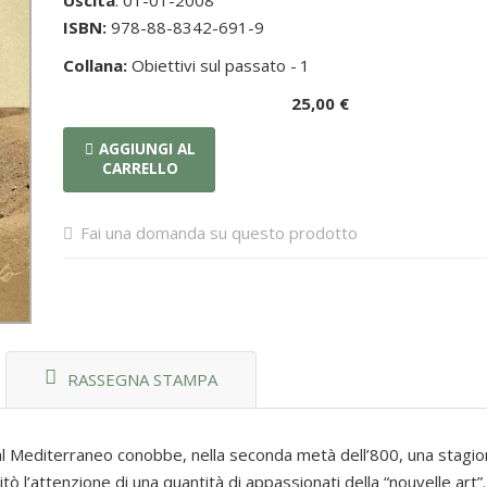
Uscita
: 01-01-2008
ISBN:
978-88-8342-691-9
Collana:
Obiettivi sul passato -
1
25,00 €
AGGIUNGI AL
CARRELLO
Fai una domanda su questo prodotto
RASSEGNA STAMPA
dal Mediterraneo conobbe, nella seconda metà dell’800, una stagi
amitò l’attenzione di una quantità di appassionati della “nouvelle art