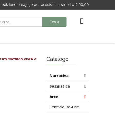
izione omaggio per acquisti superiori a € 50,00
Cerca
Catalogo
agosto saranno evasi a
Narrativa
Saggistica
Arte
Centrale Re-Use