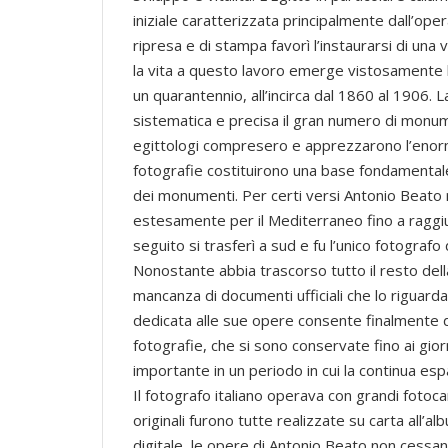
iniziale caratterizzata principalmente dall’oper
ripresa e di stampa favorì l’instaurarsi di una
la vita a questo lavoro emerge vistosamente la
un quarantennio, all’incirca dal 1860 al 1906. 
sistematica e precisa il gran numero di monument
egittologi compresero e apprezzarono l’enorme
fotografie costituirono una base fondamentale
dei monumenti. Per certi versi Antonio Beato r
estesamente per il Mediterraneo fino a raggiung
seguito si trasferì a sud e fu l’unico fotograf
Nonostante abbia trascorso tutto il resto della 
mancanza di documenti ufficiali che lo riguarda
dedicata alle sue opere consente finalmente di
fotografie, che si sono conservate fino ai gior
importante in un periodo in cui la continua es
Il fotografo italiano operava con grandi fotoc
originali furono tutte realizzate su carta all’a
digitale, le opere di Antonio Beato non cessan