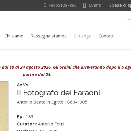
Eventi
Spese di sped
+39051267869
Chi siamo
Rassegna stampa
Catalogo
Contatti
ive dal 10 al 24 agosto 2026. Gli ordini che arriveranno dopo il 6 
partire dal 24.
AA.VV.
Il Fotografo dei Faraoni
Antonio Beato in Egitto 1860-1905
Pp.
183
Curatori:
Antonio Ferri