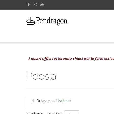
I nostri uffici resteranno chiusi per le ferie est
Poesia
Ordina per:
Uscita +/-
Risultati 9 - 16 di 147