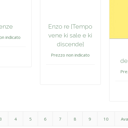
enze
Enzo re [Tempo
vene ki sale e ki
on indicato
discende]
Prezzo non indicato
de
Pre
3
4
5
6
7
8
9
10
Ava