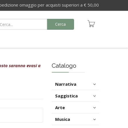
izione omaggio per acquisti superiori a € 50,00
Cerca
Catalogo
agosto saranno evasi a
Narrativa
Saggistica
Arte
Musica