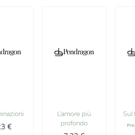
inazioni
L’amore più
Sul 
profondo
23 €
Pre