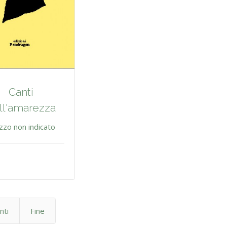
Canti
ll'amarezza
zzo non indicato
nti
Fine