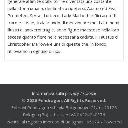
generale al limite stabilito – è diventata una costante
nella storia umana, destinata a ripetersi. Adamo ed Eva,
Prometeo, Serse, Lucifero, Lady Macbeth e Riccardo III,
Icaro e Ulisse, tralasciando di menzionare molti altri nomi
illustri di anti-eroi tragici, sono figure maestose nella loro
ascesa quanto fiere nella necessaria caduta. Il Faustus di
Christopher Marlowe è una di queste che, in fondo,
ritroviamo in ognuno di noi.
Informativa sulla privacy
/
Cookie
© 2026 Pendragon. All Rights Reserved.
Edizioni Pendragon srl - via Borgonuovo 21/a - 40125
Bologna (Bo) - Italia - p.IVA 04224240376
Iscritta al registro imprese di Bologna n. 65074 - Powered