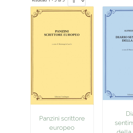
Di
Panzini scrittore
senti
europeo
della