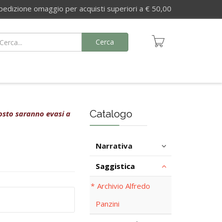
izione omaggio per acquisti superiori a € 50,00
Cerca
Catalogo
agosto saranno evasi a
Narrativa
Saggistica
Archivio Alfredo
Panzini