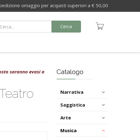
izione omaggio per acquisti superiori a € 50,00
Cerca
Catalogo
agosto saranno evasi a
Teatro
Narrativa
Saggistica
Arte
Musica