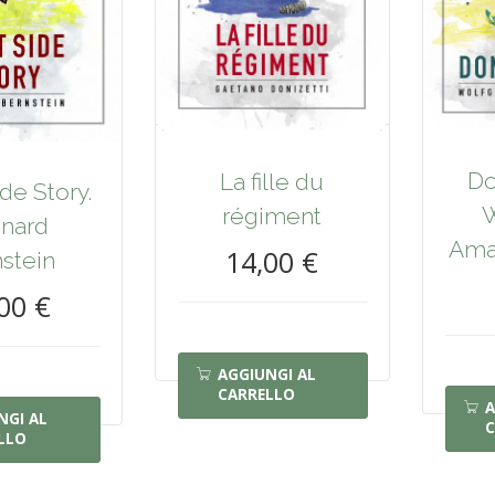
Do
La fille du
de Story.
W
régiment
nard
Ama
14,00 €
stein
00 €
AGGIUNGI AL
CARRELLO
A
NGI AL
C
LLO