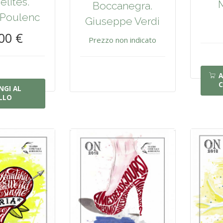
lites.
Boccanegra.
 Poulenc
Giuseppe Verdi
00 €
Prezzo non indicato
A
C
NGI AL
LLO