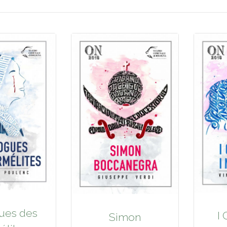
ues des
I 
Simon