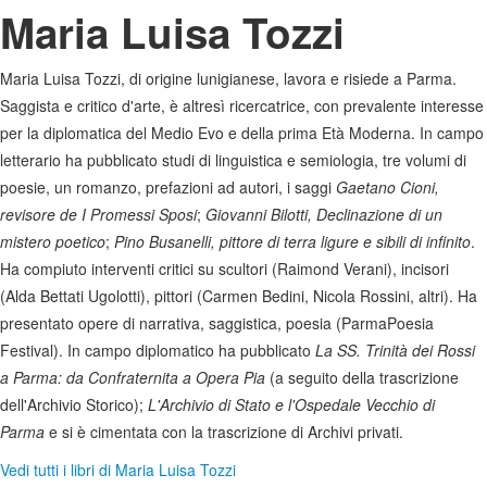
Maria Luisa Tozzi
Maria Luisa Tozzi, di origine lunigianese, lavora e risiede a Parma.
Saggista e critico d'arte, è altresì ricercatrice, con prevalente interesse
per la diplomatica del Medio Evo e della prima Età Moderna. In campo
letterario ha pubblicato studi di linguistica e semiologia, tre volumi di
poesie, un romanzo, prefazioni ad autori, i saggi
Gaetano Cioni,
revisore de I Promessi Sposi
;
Giovanni Bilotti, Declinazione di un
mistero poetico
;
Pino Busanelli, pittore di terra ligure e sibili di infinito
.
Ha compiuto interventi critici su scultori (Raimond Verani), incisori
(Alda Bettati Ugolotti), pittori (Carmen Bedini, Nicola Rossini, altri). Ha
presentato opere di narrativa, saggistica, poesia (ParmaPoesia
Festival). In campo diplomatico ha pubblicato
La SS. Trinità dei Rossi
a Parma: da Confraternita a Opera Pia
(a seguito della trascrizione
dell'Archivio Storico);
L'Archivio di Stato e l'Ospedale Vecchio di
Parma
e si è cimentata con la trascrizione di Archivi privati.
Vedi tutti i libri di Maria Luisa Tozzi