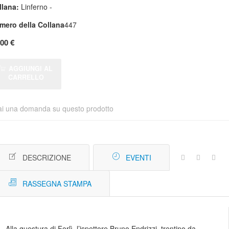
llana:
Linferno -
mero della Collana
447
,00 €
AGGIUNGI AL
CARRELLO
ai una domanda su questo prodotto
DESCRIZIONE
EVENTI
RASSEGNA STAMPA
Alla questura di Forlì, l’ispettore Bruno Endrizzi, trentino da