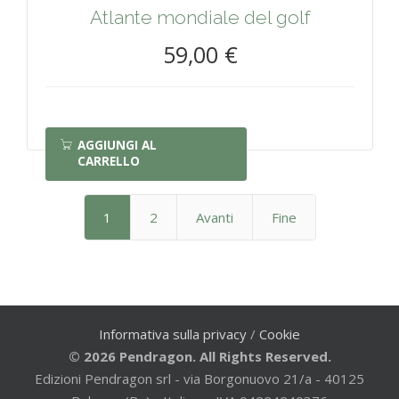
Atlante mondiale del golf
59,00 €
AGGIUNGI AL
CARRELLO
1
2
Avanti
Fine
Informativa sulla privacy
/
Cookie
© 2026 Pendragon. All Rights Reserved.
Edizioni Pendragon srl - via Borgonuovo 21/a - 40125